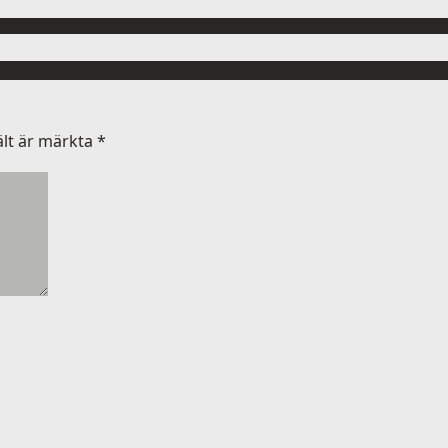
ält är märkta
*