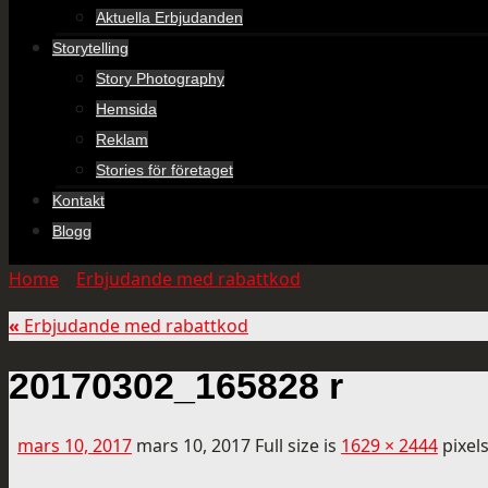
Aktuella Erbjudanden
Storytelling
Story Photography
Hemsida
Reklam
Stories för företaget
Kontakt
Blogg
Home
»
Erbjudande med rabattkod
»
20170302_165828 r
«
Erbjudande med rabattkod
20170302_165828 r
mars 10, 2017
mars 10, 2017
Full size is
1629 × 2444
pixel