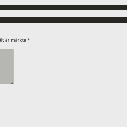
ält är märkta
*