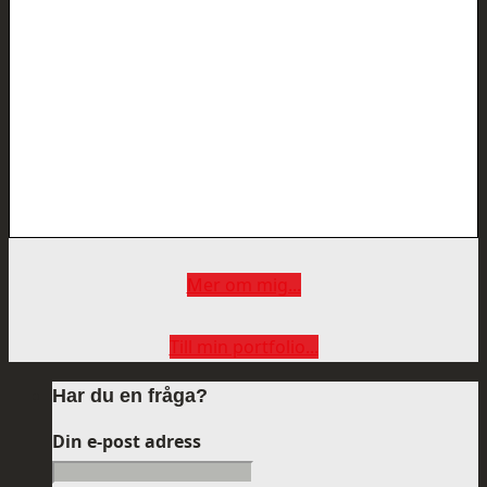
Keyboard Shortcuts
Dismiss
S
Slideshow
M
Maximize
Previous
Next
esc
Close
Mer om mig...
Till min portfolio...
Har du en fråga?
Din e-post adress