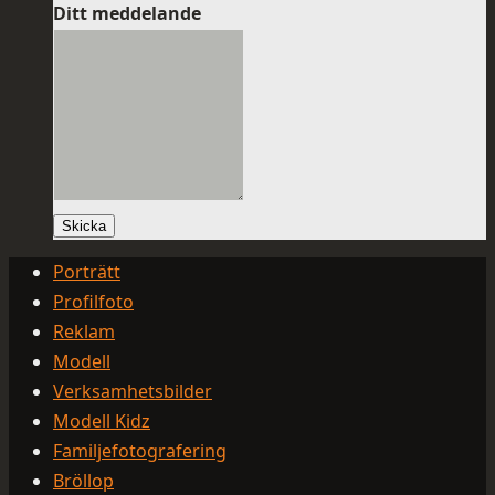
Ditt meddelande
Skicka
Porträtt
Profilfoto
Reklam
Modell
Verksamhetsbilder
Modell Kidz
Familjefotografering
Bröllop