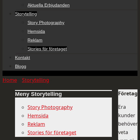
Aktuella Erbjudanden
Storytelling
Story Photography
Hemsida
Reklam
Stories för företaget
Kontakt
Blogg
Home
»
Storytelling
»
Stories för företaget
Företags
Meny Storytelling
Era
Story Photography
kunder
Hemsida
behöver
Reklam
veta
Stories för företaget