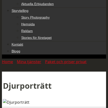
Aktuella Erbjudanden
Storytelling
Story Photography
Hemsida
Reklam
Stories för företaget
Kontakt
Blogg
Home
»
Mina tjänster
»
Paket och priser privat
»
Djurfotografering Priser
Djurporträtt