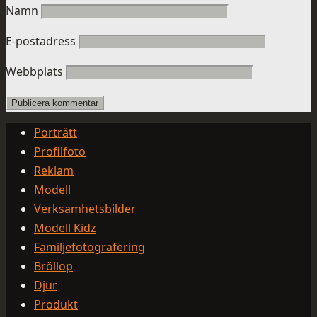
Namn
E-postadress
Webbplats
Porträtt
Profilfoto
Reklam
Modell
Verksamhetsbilder
Modell Kidz
Familjefotografering
Bröllop
Djur
Produkt