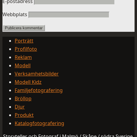
E-postadress
Webbplats
Porträtt
Profilfoto
Reklam
Modell
Verksamhetsbilder
Modell Kidz
Familjefotografering
Bröllop
Djur
Produkt
Katalogfotografering
Storyteller och Fotograf i Malmö / Skåne / södra Sverige.