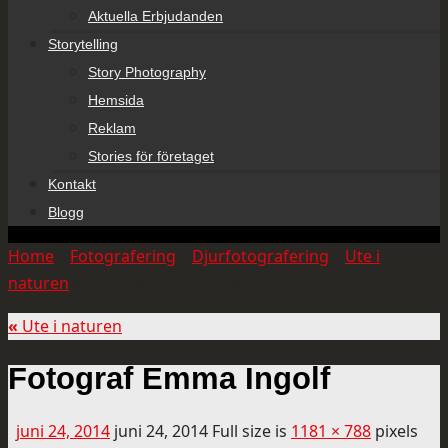
Aktuella Erbjudanden
Storytelling
Story Photography
Hemsida
Reklam
Stories för företaget
Kontakt
Blogg
Home
»
Fotografering
»
Djurfotografering
»
Ute i
naturen
»
Fotograf Emma Ingolf
«
Ute i naturen
Fotograf Emma Ingolf
juni 24, 2014
juni 24, 2014
Full size is
1181 × 788
pixels