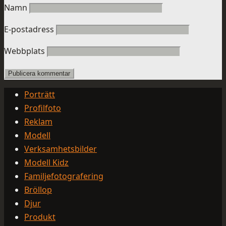
Namn
E-postadress
Webbplats
Porträtt
Profilfoto
Reklam
Modell
Verksamhetsbilder
Modell Kidz
Familjefotografering
Bröllop
Djur
Produkt