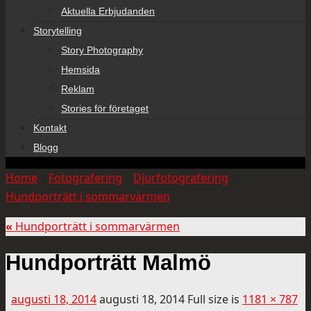
Aktuella Erbjudanden
Storytelling
Story Photography
Hemsida
Reklam
Stories för företaget
Kontakt
Blogg
Home
»
Fotografering
»
Djurfotografering
»
Hundporträtt i sommarvärmen
»
Hundporträtt Malmö
«
Hundporträtt i sommarvärmen
Hundporträtt Malmö
augusti 18, 2014
augusti 18, 2014
Full size is
1181 × 787