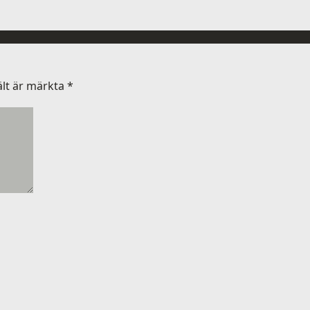
ält är märkta
*