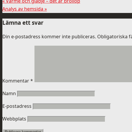
«
Värme och glädje – det är bröllop
Analys av hemsida
»
Lämna ett svar
Din e-postadress kommer inte publiceras.
Obligatoriska f
Kommentar
*
Namn
E-postadress
Webbplats