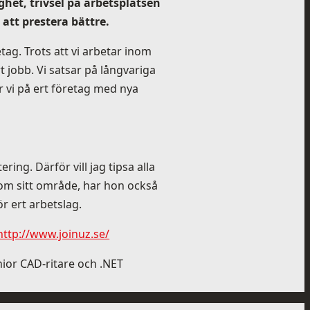
het, trivsel på arbetsplatsen
att prestera bättre.
tag. Trots att vi arbetar inom
t jobb. Vi satsar på långvariga
 vi på ert företag med nya
ing. Därför vill jag tipsa alla
nom sitt område, har hon också
r ert arbetslag.
http://www.joinuz.se/
nior CAD-ritare och .NET