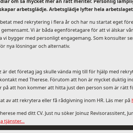
dlar om så mycket mer än rätt meriter. Personlig lämplig
apar arbetsglädje. Arbetsglädje lyfter hela arbetslaget 
tat med rekrytering i flera år och har nu startat eget före
l gemensamt. Vi är båda egenföretagare för att vi älskar vår
lka vi bygger med personligt engagemang. Som konsulter ser
ör nya lösningar och alternativ.
r det företag jag skulle vända mig till för hjälp med rekryter
ta kontakt med Therese. Förutom att hon är mycket duktig i
er på att hon kommer att hitta just den person som är rätt fö
rat av att rekrytera eller få rådgivning inom HR. Läs mer på
herese med ditt CV. Just nu söker Joinuz Revisorassitent, Ju
a tjänster…