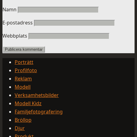
Namn
E-postadress
Webbplats
Porträtt
Profilfoto
Reklam
Modell
Verksamhetsbilder
Modell Kidz
Familjefotografering
Bröllop
Djur
Produkt