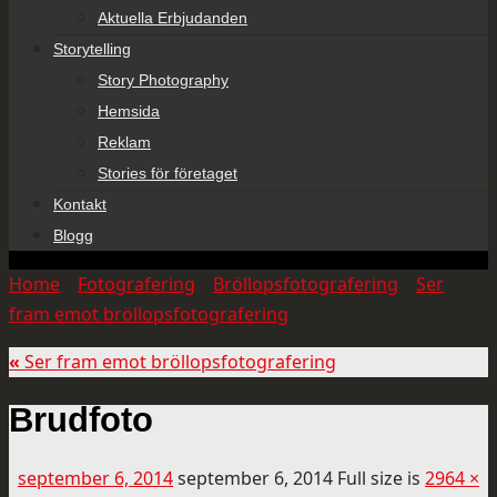
Aktuella Erbjudanden
Storytelling
Story Photography
Hemsida
Reklam
Stories för företaget
Kontakt
Blogg
Home
»
Fotografering
»
Bröllopsfotografering
»
Ser
fram emot bröllopsfotografering
»
Brudfoto
«
Ser fram emot bröllopsfotografering
Brudfoto
september 6, 2014
september 6, 2014
Full size is
2964 ×