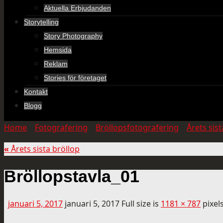
Aktuella Erbjudanden
Storytelling
Story Photography
Hemsida
Reklam
Stories för företaget
Kontakt
Blogg
Home
»
Fotografering
»
Bröllopsfotografering
»
Årets sist
«
Årets sista bröllop
Bröllopstavla_01
januari 5, 2017
januari 5, 2017
Full size is
1181 × 787
pixel