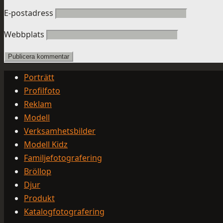
E-postadress
Webbplats
Porträtt
Profilfoto
Reklam
Modell
Verksamhetsbilder
Modell Kidz
Familjefotografering
Bröllop
Djur
Produkt
Katalogfotografering