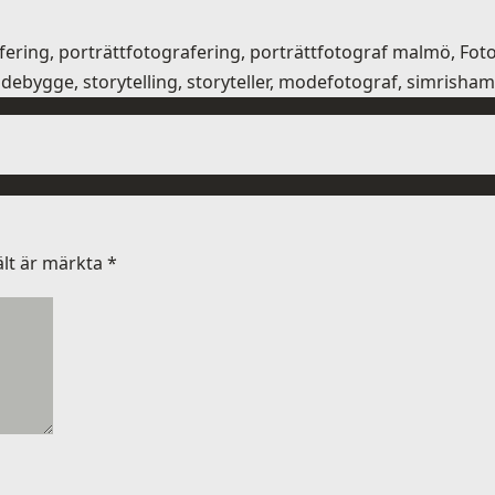
afering, porträttfotografering, porträttfotograf malmö, F
debygge, storytelling, storyteller, modefotograf, simrisha
ält är märkta
*