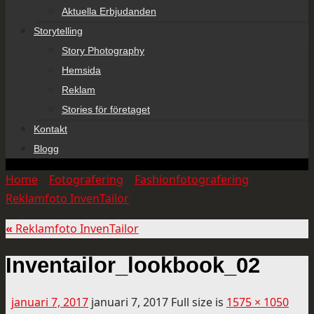
Aktuella Erbjudanden
Storytelling
Story Photography
Hemsida
Reklam
Stories för företaget
Kontakt
Blogg
Home
»
Fotografering
»
Fashionfotografering
»
Reklamfoto InvenTailor
»
Inventailor_lookbook_02
«
Reklamfoto InvenTailor
Inventailor_lookbook_02
januari 7, 2017
januari 7, 2017
Full size is
1575 × 1050