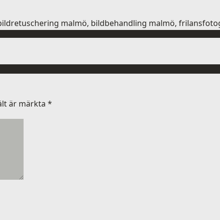
bildretuschering malmö, bildbehandling malmö, frilansfot
ält är märkta
*