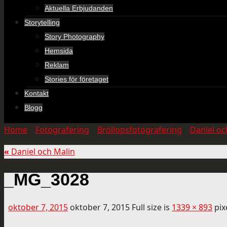
Aktuella Erbjudanden
Storytelling
Story Photography
Hemsida
Reklam
Stories för företaget
Kontakt
Blogg
Home
»
Fotografering
»
Bröllopsfotografering
»
Daniel oc
«
Daniel och Malin
_MG_3028
oktober 7, 2015
oktober 7, 2015
Full size is
1339 × 893
pix