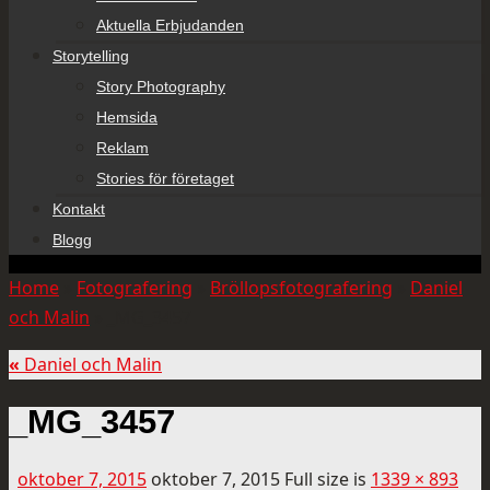
Aktuella Erbjudanden
Storytelling
Story Photography
Hemsida
Reklam
Stories för företaget
Kontakt
Blogg
Home
»
Fotografering
»
Bröllopsfotografering
»
Daniel
och Malin
»
_MG_3457
«
Daniel och Malin
_MG_3457
oktober 7, 2015
oktober 7, 2015
Full size is
1339 × 893