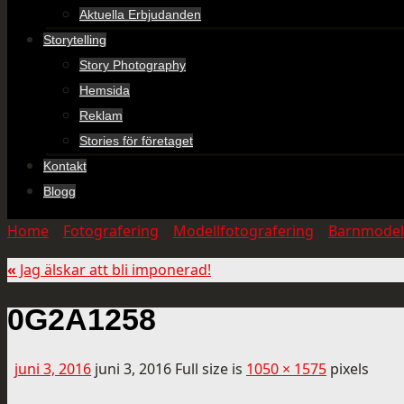
Aktuella Erbjudanden
Storytelling
Story Photography
Hemsida
Reklam
Stories för företaget
Kontakt
Blogg
Home
»
Fotografering
»
Modellfotografering
»
Barnmodel
«
Jag älskar att bli imponerad!
0G2A1258
juni 3, 2016
juni 3, 2016
Full size is
1050 × 1575
pixels