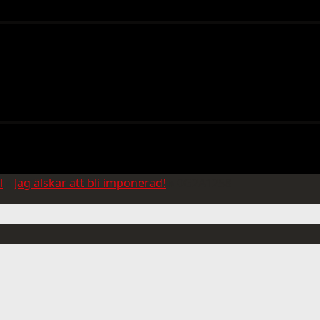
l
»
Jag älskar att bli imponerad!
»
0G2A1258