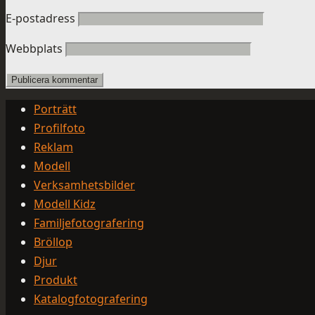
E-postadress
Webbplats
Porträtt
Profilfoto
Reklam
Modell
Verksamhetsbilder
Modell Kidz
Familjefotografering
Bröllop
Djur
Produkt
Katalogfotografering