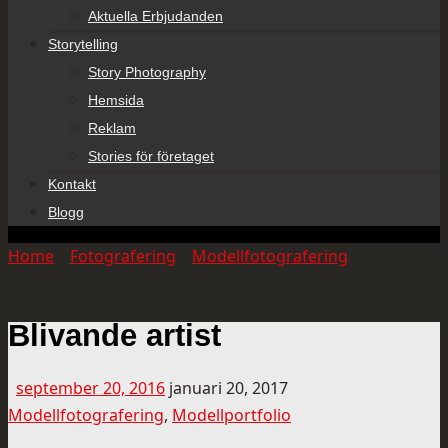
Aktuella Erbjudanden
Storytelling
Story Photography
Hemsida
Reklam
Stories för företaget
Kontakt
Blogg
Home
»
Fotografering
»
Modellfotografering
»
Blivande
artist
Blivande artist
september 20, 2016
januari 20, 2017
Modellfotografering
,
Modellportfolio