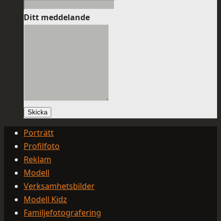
Ditt meddelande
Skicka
Porträtt
Profilfoto
Reklam
Modell
Verksamhetsbilder
Modell Kidz
Familjefotografering