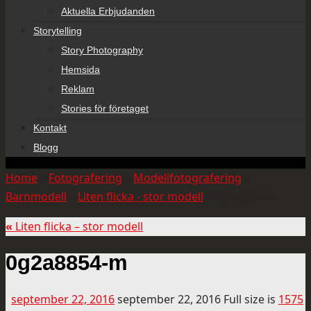
Aktuella Erbjudanden
Storytelling
Story Photography
Hemsida
Reklam
Stories för företaget
Kontakt
Blogg
Home
»
Fotografering
»
Modellfotografering
»
Barnmodell
»
Liten flicka - stor modell
»
0g2a8854-m
«
Liten flicka – stor modell
0g2a8854-m
september 22, 2016
september 22, 2016
Full size is
1575