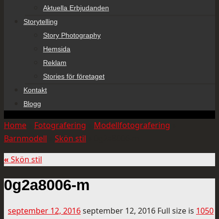
Aktuella Erbjudanden
Storytelling
Story Photography
Hemsida
Reklam
Stories för företaget
Kontakt
Blogg
Home
»
Fotografering
»
Modellfotografering
»
Barnmodell
»
Skön stil
»
0g2a8006-m
«
Skön stil
0g2a8006-m
september 12, 2016
september 12, 2016
Full size is
1050