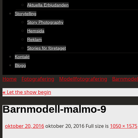
Aktuella Erbjudanden
Storytelling
Story Photography
Hemsida
Reklam
Stories för företaget
Kontakt
Blogg
Home
»
Fotografering
»
Modellfotografering
»
Barnmodel
«
Let the show begin
Barnmodell-malmo-9
oktober 20, 2016
oktober 20, 2016
Full size is
1050 × 1575