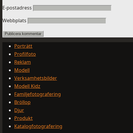
E-postadress
Webbplats
Porträtt
Profilfoto
Reklam
Modell
Verksamhetsbilder
Modell Kidz
Familjefotografering
Bröllop
Djur
Produkt
Katalogfotografering