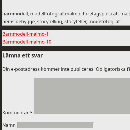
barnmodell, modellfotograf malmö, företagsporträtt malm
hemsidebygge, storytelling, storyteller, modefotograf
Barnmodell-malmo-1
Barnmodell-malmo-10
Lämna ett svar
Din e-postadress kommer inte publiceras.
Obligatoriska f
Kommentar
*
Namn