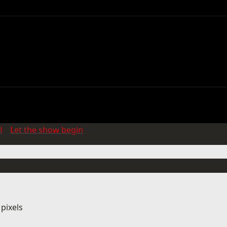
l
»
Let the show begin
»
Barnmodell-malmo-9
pixels