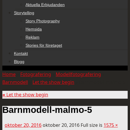
Aktuella Erbjudanden
Storytelling
Story Photography
Hemsida
Reklam
Stories för företaget
Kontakt
Blogg
Home
»
Fotografering
»
Modellfotografering
»
Barnmodell
»
Let the show begin
»
Barnmodell-malmo-5
«
Let the show begin
Barnmodell-malmo-5
oktober 20, 2016
oktober 20, 2016
Full size is
1575 ×