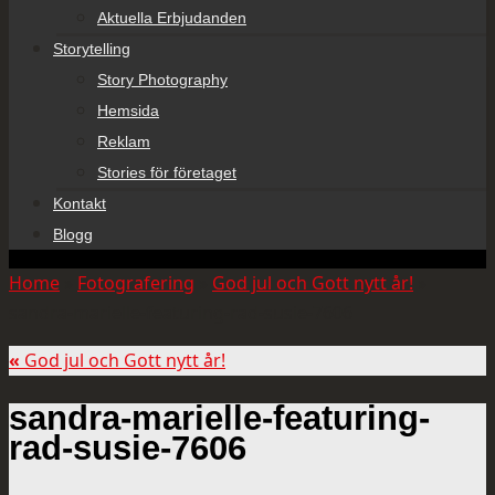
Aktuella Erbjudanden
Storytelling
Story Photography
Hemsida
Reklam
Stories för företaget
Kontakt
Blogg
Home
»
Fotografering
»
God jul och Gott nytt år!
»
sandra-marielle-featuring-rad-susie-7606
«
God jul och Gott nytt år!
sandra-marielle-featuring-
rad-susie-7606