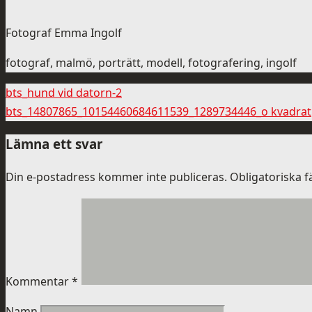
Fotograf Emma Ingolf
fotograf, malmö, porträtt, modell, fotografering, ingolf
bts_hund vid datorn-2
bts_14807865_10154460684611539_1289734446_o kvadrat
Lämna ett svar
Din e-postadress kommer inte publiceras.
Obligatoriska f
Kommentar
*
Namn