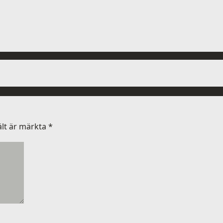
ält är märkta
*