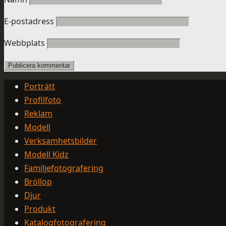
E-postadress
Webbplats
Porträtt
Profilfoto
Reklam
Modell
Verksamhetsbilder
Modell Kidz
Familjefotografering
Bröllop
Djur
Produkt
Katalogfotografering