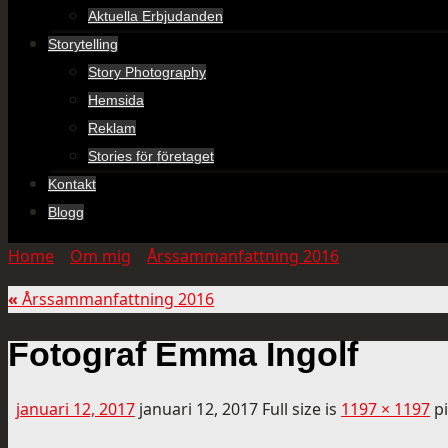
Aktuella Erbjudanden
Storytelling
Story Photography
Hemsida
Reklam
Stories för företaget
Kontakt
Blogg
Home
»
Om mig
»
Årssammanfattning 2016
»
Fotograf Em
«
Årssammanfattning 2016
Fotograf Emma Ingolf
januari 12, 2017
januari 12, 2017
Full size is
1197 × 1197
pi