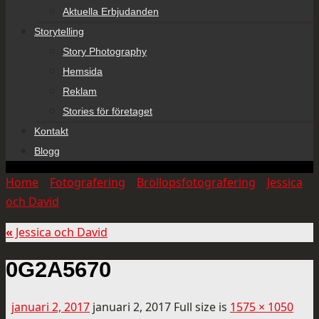
Aktuella Erbjudanden
Storytelling
Story Photography
Hemsida
Reklam
Stories för företaget
Kontakt
Blogg
Home
»
Fotografering
»
Bröllopsfotografering
»
Jessica
och David
»
0G2A5670
«
Jessica och David
0G2A5670
januari 2, 2017
januari 2, 2017
Full size is
1575 × 1050