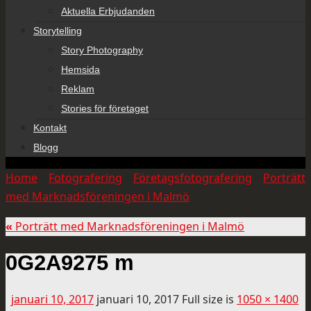
Aktuella Erbjudanden
Storytelling
Story Photography
Hemsida
Reklam
Stories för företaget
Kontakt
Blogg
Home
»
Fotografering
»
Företagsfotografering
»
Porträtt
med Marknadsföreningen i Malmö
»
0G2A9275 m
«
Porträtt med Marknadsföreningen i Malmö
0G2A9275 m
januari 10, 2017
januari 10, 2017
Full size is
1050 × 1400