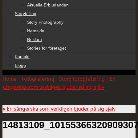
Aktuella Erbjudanden
Storytelling
Story Photography
Hemsida
Reklam
Stories för företaget
Kontakt
Blogg
Home
»
Fotografering
»
Story fotografering
»
En
sångerska som verkligen bjuder på sig själv
»
14813109_10155366320909307_349910319_o
«
En sångerska som verkligen bjuder på sig själv
14813109_1015536632090930