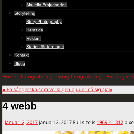
Aktuella Erbjudanden
Storytelling
Story Photography
Hemsida
Reklam
Stories för företaget
Kontakt
Blogg
Home
»
Fotografering
»
Story fotografering
»
En sångersk
«
En sångerska som verkligen bjuder på sig själv
4 webb
januari 2, 2017
januari 2, 2017
Full size is
1969 × 1312
pixe