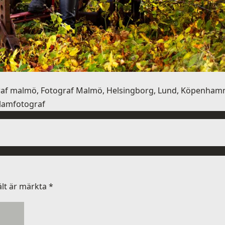
graf malmö, Fotograf Malmö, Helsingborg, Lund, Köpenhamn,
klamfotograf
ält är märkta
*