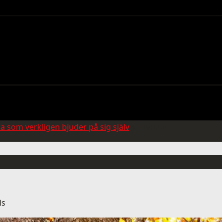
a som verkligen bjuder på sig själv
»
4 webb
ls