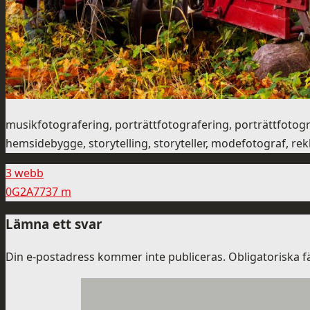
musikfotografering, porträttfotografering, porträttfoto
hemsidebygge, storytelling, storyteller, modefotograf, re
3 webb
0G2A7737 m
Lämna ett svar
Din e-postadress kommer inte publiceras.
Obligatoriska f