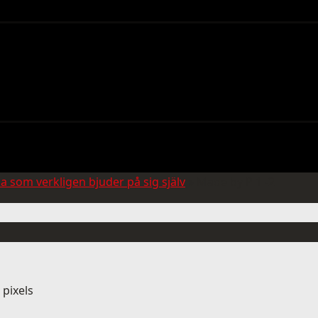
a som verkligen bjuder på sig själv
»
Made by P 1 -2
pixels