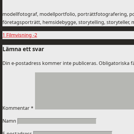
modellfotograf, modellportfolio, porträttfotografering,
företagsporträtt, hemsidebygge, storytelling, storyteller
1 Filmvisning -2
Lämna ett svar
Din e-postadress kommer inte publiceras.
Obligatoriska f
Kommentar
*
Namn
E-postadress