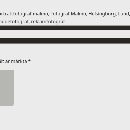
 porträttfotograf malmö, Fotograf Malmö, Helsingborg, Lun
, modefotograf, reklamfotograf
ält är märkta
*