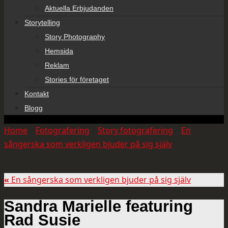
Aktuella Erbjudanden
Storytelling
Story Photography
Hemsida
Reklam
Stories för företaget
Kontakt
Blogg
Home
»
Fotografering
»
Story fotografering
»
En
sångerska som verkligen bjuder på sig själv
»
Sandra
Marielle featuring Rad Susie
«
En sångerska som verkligen bjuder på sig själv
Sandra Marielle featuring
Rad Susie