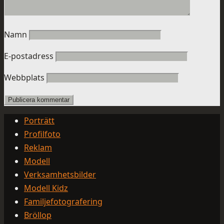
Namn
E-postadress
Webbplats
Porträtt
Profilfoto
Reklam
Modell
Verksamhetsbilder
Modell Kidz
Familjefotografering
Bröllop