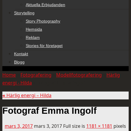
Aktuella Erbjudanden
Storytelling
Story Photography
Hemsida
Reklam
Stories för företaget
Kontakt
Blogg
Home
»
Fotografering
»
Modellfotografering
»
Härlig
energi - Hilda
»
Fotograf Emma Ingolf
«
Härlig energi – Hilda
Fotograf Emma Ingolf
mars 3, 2017
mars 3, 2017
Full size is
1181 × 1181
pixels