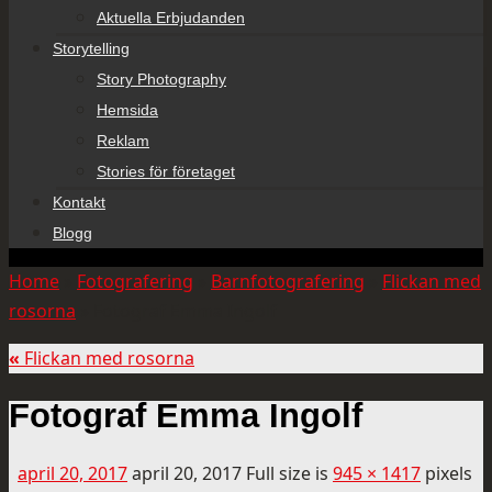
Aktuella Erbjudanden
Storytelling
Story Photography
Hemsida
Reklam
Stories för företaget
Kontakt
Blogg
Home
»
Fotografering
»
Barnfotografering
»
Flickan med
rosorna
»
Fotograf Emma Ingolf
«
Flickan med rosorna
Fotograf Emma Ingolf
april 20, 2017
april 20, 2017
Full size is
945 × 1417
pixels