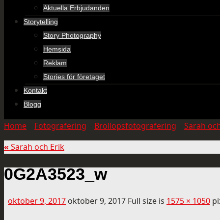
Aktuella Erbjudanden
Storytelling
Story Photography
Hemsida
Reklam
Stories för företaget
Kontakt
Blogg
Home
»
Fotografering
»
Bröllopsfotografering
»
Sarah och
«
Sarah och Erik
0G2A3523_w
oktober 9, 2017
oktober 9, 2017
Full size is
1575 × 1050
pi