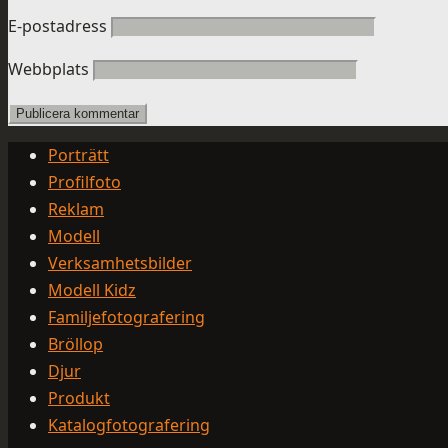
E-postadress
Webbplats
Porträtt
Profilfoto
Reklam
Modell
Verksamhetsbilder
Modell Kidz
Familjefotografering
Bröllop
Djur
Produkt
Katalogfotografering