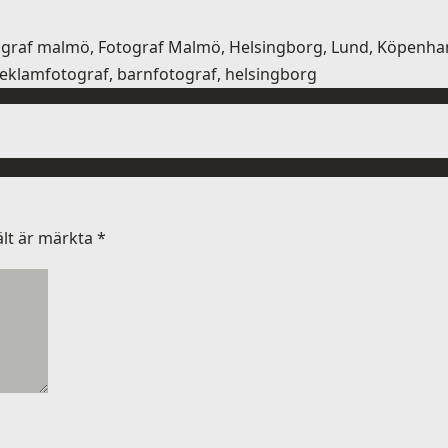
tograf malmö, Fotograf Malmö, Helsingborg, Lund, Köpenham
 reklamfotograf, barnfotograf, helsingborg
ält är märkta
*