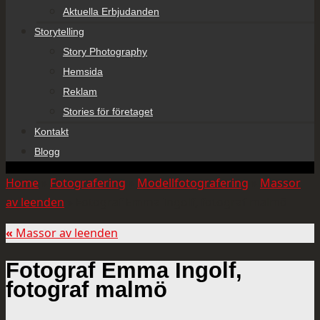
Aktuella Erbjudanden
Storytelling
Story Photography
Hemsida
Reklam
Stories för företaget
Kontakt
Blogg
Home
»
Fotografering
»
Modellfotografering
»
Massor
av leenden
»
Fotograf Emma Ingolf, fotograf malmö
«
Massor av leenden
Fotograf Emma Ingolf,
fotograf malmö