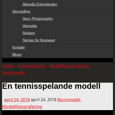
Aktuella Erbjudanden
Storytelling
Story Photography
Hemsida
Reklam
Stories för företaget
Kontakt
Blogg
Home
»
Fotografering
»
Modellfotografering
»
Barnmodell
»
En tennisspelande modell
En tennisspelande modell
april 24, 2018
april 24, 2018
Barnmodell
,
Modellfotografering