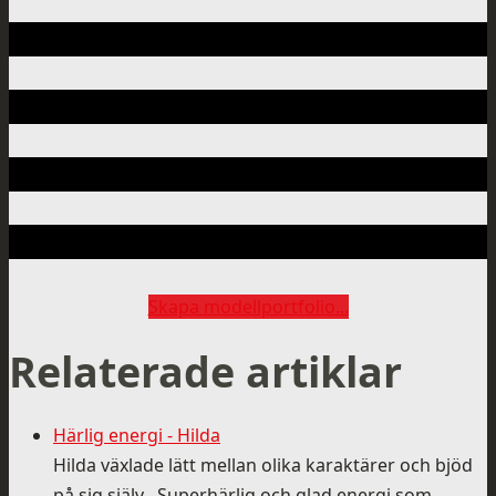
Skapa modellportfolio...
Relaterade artiklar
Härlig energi - Hilda
Hilda växlade lätt mellan olika karaktärer och bjöd
på sig själv Superhärlig och glad energi som