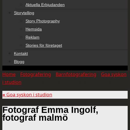
Aktuella Erbjudanden
Storytelling
Story Photography
Hemsida
Reklam
Stories för företaget
Kontakt
Blogg
Home
»
Fotografering
»
Barnfotografering
»
Goa syskon
i studion
»
Fotograf Emma Ingolf, fotograf malmö
«
Goa syskon i studion
Fotograf Emma Ingolf,
fotograf malmö