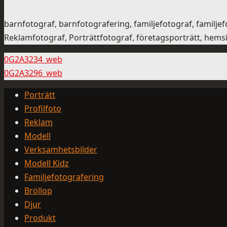
barnfotograf, barnfotografering, familjefotograf, famil
Reklamfotograf, Porträttfotograf, företagsporträtt, hemsid
0G2A3234_web
0G2A3296_web
Porträtt
Profilfoto
Reklam
Modell
Verksamhetsbilder
Modell Kidz
Familjefotografering
Bröllop
Djur
Produkt