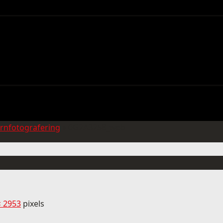
rnfotografering
»
0G2A3258_web
× 2953
pixels