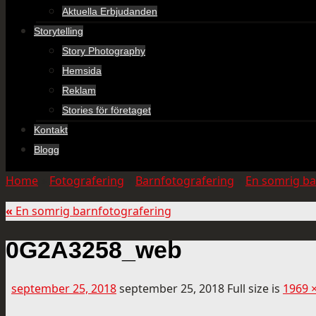
Aktuella Erbjudanden
Storytelling
Story Photography
Hemsida
Reklam
Stories för företaget
Kontakt
Blogg
Home
»
Fotografering
»
Barnfotografering
»
En somrig ba
«
En somrig barnfotografering
0G2A3258_web
september 25, 2018
september 25, 2018
Full size is
1969 