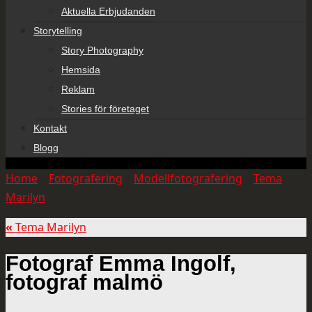
Aktuella Erbjudanden
Storytelling
Story Photography
Hemsida
Reklam
Stories för företaget
Kontakt
Blogg
Home
»
Fotografering
»
Modellfotografering
»
Tema
Marilyn
»
Fotograf Emma Ingolf, fotograf malmö
«
Tema Marilyn
Fotograf Emma Ingolf,
fotograf malmö