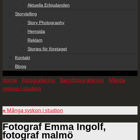
Aktuella Erbjudanden
Storytelling
Story Photography
Hemsida
Reklam
Stories för företaget
Kontakt
Blogg
Home
»
Fotografering
»
Barnfotografering
»
Många
syskon i studion
»
Fotograf Emma Ingolf, fotograf
malmö
«
Många syskon i studion
Fotograf Emma Ingolf,
fotograf malmö