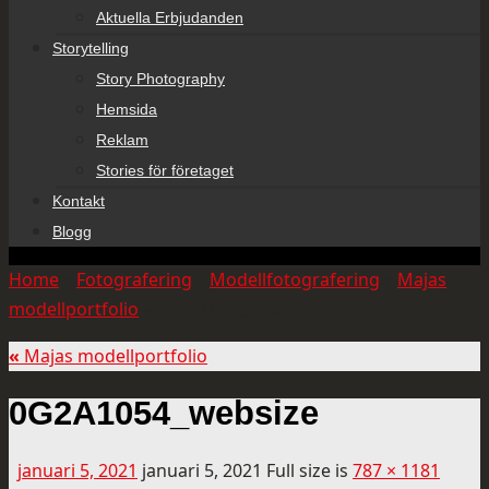
Aktuella Erbjudanden
Storytelling
Story Photography
Hemsida
Reklam
Stories för företaget
Kontakt
Blogg
Home
»
Fotografering
»
Modellfotografering
»
Majas
modellportfolio
»
0G2A1054_websize
«
Majas modellportfolio
0G2A1054_websize
januari 5, 2021
januari 5, 2021
Full size is
787 × 1181