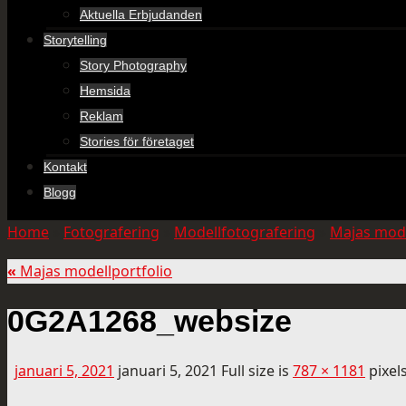
Aktuella Erbjudanden
Storytelling
Story Photography
Hemsida
Reklam
Stories för företaget
Kontakt
Blogg
Home
»
Fotografering
»
Modellfotografering
»
Majas mode
«
Majas modellportfolio
0G2A1268_websize
januari 5, 2021
januari 5, 2021
Full size is
787 × 1181
pixel