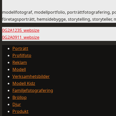
modellfotograf, modellportfolio, porträttfotografering,
företagsporträtt, hemsidebygge, storytelling, storyteller,
0G2A1235_websize
0G2A0911_websize
Porträtt
Profilfoto
Reklam
Modell
Verksamhetsbilder
Modell Kidz
Familjefotografering
Bröllop
Djur
Produkt