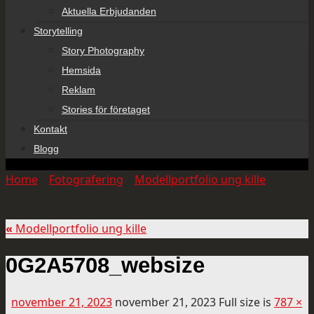
Aktuella Erbjudanden
Storytelling
Story Photography
Hemsida
Reklam
Stories för företaget
Kontakt
Blogg
Home
»
Fotografering
»
Modellportfolio ung kille
»
0G2A5708_websize
«
Modellportfolio ung kille
0G2A5708_websize
november 21, 2023
november 21, 2023
Full size is
787 ×