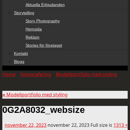
Aktuella Erbjudanden
Storytelling
Story Photography
Hemsida
Reklam
Stories för företaget
Kontakt
Blogg
Home
»
Fotografering
»
Modellportfolio med styling
»
0G2A8032_websize
«
Modellportfolio med styling
0G2A8032_websize
november 22, 2023
november 22, 2023
Full size is
1313 ×