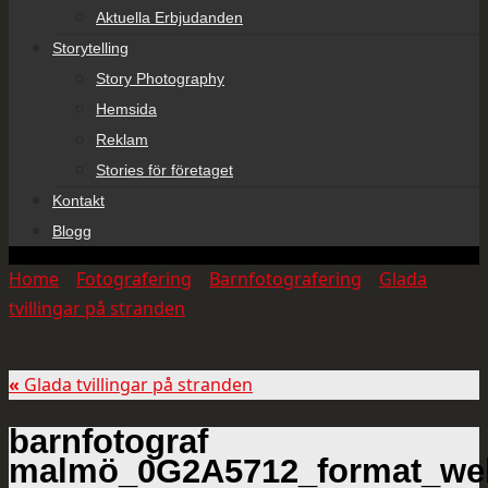
Aktuella Erbjudanden
Storytelling
Story Photography
Hemsida
Reklam
Stories för företaget
Kontakt
Blogg
Home
»
Fotografering
»
Barnfotografering
»
Glada
tvillingar på stranden
»
barnfotograf
malmö_0G2A5712_format_websize
«
Glada tvillingar på stranden
barnfotograf
malmö_0G2A5712_format_we