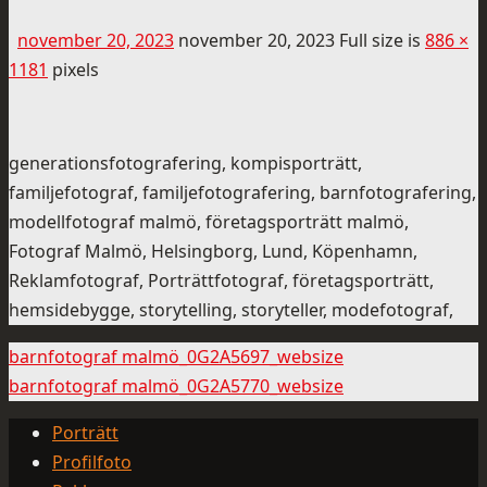
november 20, 2023
november 20, 2023
Full size is
886 ×
1181
pixels
generationsfotografering, kompisporträtt,
familjefotograf, familjefotografering, barnfotografering,
modellfotograf malmö, företagsporträtt malmö,
Fotograf Malmö, Helsingborg, Lund, Köpenhamn,
Reklamfotograf, Porträttfotograf, företagsporträtt,
hemsidebygge, storytelling, storyteller, modefotograf,
barnfotograf malmö_0G2A5697_websize
barnfotograf malmö_0G2A5770_websize
Porträtt
Profilfoto