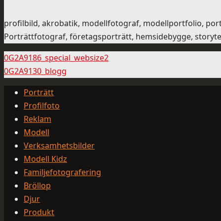
profilbild, akrobatik, modellfotograf, modellportfolio, 
Porträttfotograf, företagsporträtt, hemsidebygge, storytel
0G2A9186_special_websize2
0G2A9130_blogg
Porträtt
Profilfoto
Reklam
Modell
Verksamhetsbilder
Modell Kidz
Familjefotografering
Bröllop
Djur
Produkt