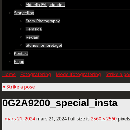
Aktuella Erbjudanden
Storytelling
Story Photography
Hemsida
Reklam
Stories för företaget
Kontakt
Blogg
Home
»
Fotografering
»
Modellfotografering
»
Strike a po
«
Strike a pose
0G2A9200_special_insta
mars 21, 2024
mars 21, 2024
Full size is
2560 × 2560
pixel