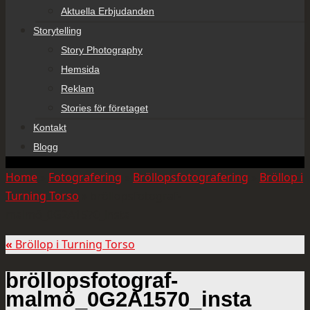
Aktuella Erbjudanden
Storytelling
Story Photography
Hemsida
Reklam
Stories för företaget
Kontakt
Blogg
Home
»
Fotografering
»
Bröllopsfotografering
»
Bröllop i
Turning Torso
»
bröllopsfotograf-
malmö_0G2A1570_insta
«
Bröllop i Turning Torso
bröllopsfotograf-
malmö_0G2A1570_insta