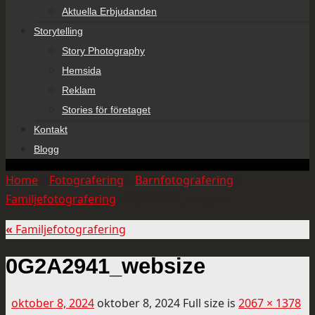
Aktuella Erbjudanden
Storytelling
Story Photography
Hemsida
Reklam
Stories för företaget
Kontakt
Blogg
Home
»
Fotografering
»
Barnfotografering
»
Familjefotografering
»
0G2A2941_websize
«
Familjefotografering
0G2A2941_websize
oktober 8, 2024
oktober 8, 2024
Full size is
2067 × 1378