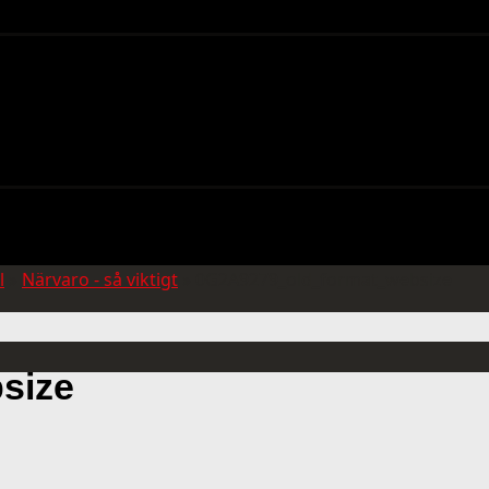
l
»
Närvaro - så viktigt
»
0G2A9279_old_format_websize
size