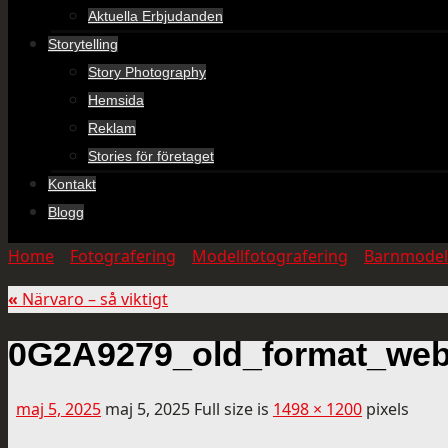
Aktuella Erbjudanden
Storytelling
Story Photography
Hemsida
Reklam
Stories för företaget
Kontakt
Blogg
Home
»
Fotografering
»
Modellfotografering
»
Barnmodel
«
Närvaro – så viktigt
0G2A9279_old_format_web
maj 5, 2025
maj 5, 2025
Full size is
1498 × 1200
pixels