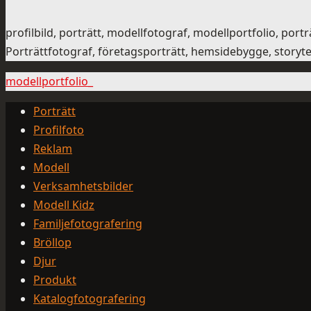
profilbild, porträtt, modellfotograf, modellportfolio, p
Porträttfotograf, företagsporträtt, hemsidebygge, storytel
modellportfolio_
Porträtt
Profilfoto
Reklam
Modell
Verksamhetsbilder
Modell Kidz
Familjefotografering
Bröllop
Djur
Produkt
Katalogfotografering