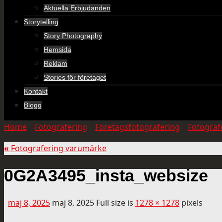
Aktuella Erbjudanden
Storytelling
Story Photography
Hemsida
Reklam
Stories för företaget
Kontakt
Blogg
Home
»
Fotografering
»
Företagsfotografering
»
Fotograf
«
Fotografering varumärke
0G2A3495_insta_websize
maj 8, 2025
maj 8, 2025
Full size is
1278 × 1278
pixels