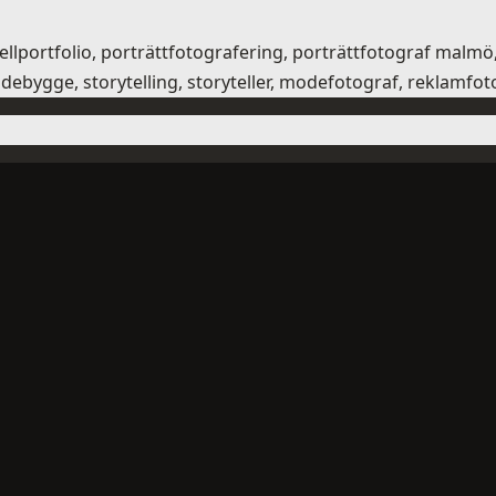
odellportfolio, porträttfotografering, porträttfotograf ma
ebygge, storytelling, storyteller, modefotograf, reklamfotog