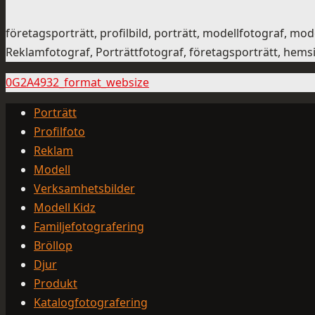
företagsporträtt, profilbild, porträtt, modellfotograf, m
Reklamfotograf, Porträttfotograf, företagsporträtt, hemsid
0G2A4932_format_websize
Porträtt
Profilfoto
Reklam
Modell
Verksamhetsbilder
Modell Kidz
Familjefotografering
Bröllop
Djur
Produkt
Katalogfotografering