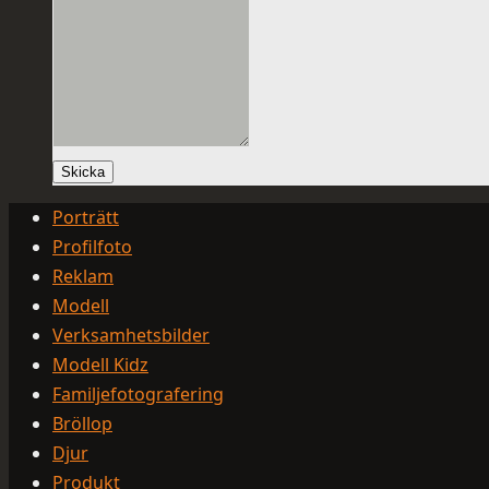
Skicka
Porträtt
Profilfoto
Reklam
Modell
Verksamhetsbilder
Modell Kidz
Familjefotografering
Bröllop
Djur
Produkt