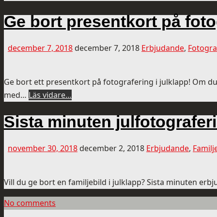
Ge bort presentkort på foto
december 7, 2018
december 7, 2018
Erbjudande
,
Fotogra
Ge bort ett presentkort på fotografering i julklapp! Om d
med…
Läs vidare…
Sista minuten julfotografer
november 30, 2018
december 2, 2018
Erbjudande
,
Familj
Vill du ge bort en familjebild i julklapp? Sista minuten er
No comments