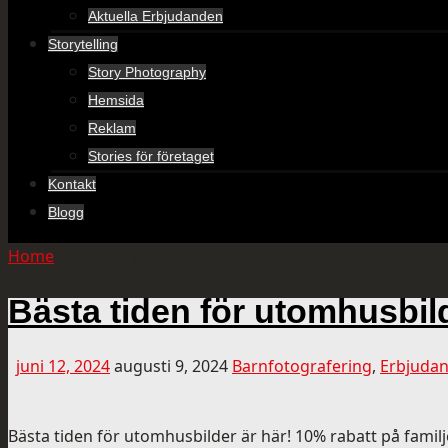
Aktuella Erbjudanden
Storytelling
Story Photography
Hemsida
Reklam
Stories för företaget
Kontakt
Blogg
Home
»
Category "Erbjudande"
Bästa tiden för utomhusbil
juni 12, 2024
augusti 9, 2024
Barnfotografering
,
Erbjuda
Bästa tiden för utomhusbilder är här! 10% rabatt på famil