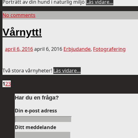
Porträtt av din hund i naturlig miljö
Läs vidare…
No comments
Vårnytt!
april 6, 2016
april 6, 2016
Erbjudande
,
Fotografering
Två stora vårnyheter!
Läs vidare…
1
2
3
Har du en fråga?
Din e-post adress
Ditt meddelande