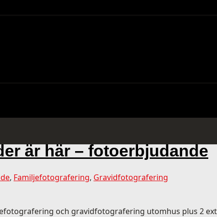
der är här – fotoerbjudande
nde
,
Familjefotografering
,
Gravidfotografering
jefotografering och gravidfotografering utomhus plus 2 ext