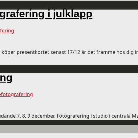
grafering i julklapp
fering
u köper presentkortet senast 17/12 är det framme hos dig in
ing
efotografering
bjudande 7, 8, 9 december. Fotografering i studio i centrala 