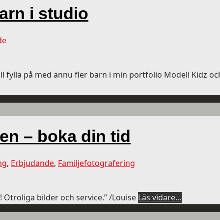
arn i studio
de
ill fylla på med ännu fler barn i min portfolio Modell Kidz oc
en – boka din tid
ng
,
Erbjudande
,
Familjefotografering
 Otroliga bilder och service.” /Louise
Läs vidare…