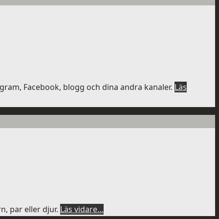
agram, Facebook, blogg och dina andra kanaler.
Läs
, par eller djur.
Läs vidare…