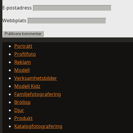
E-postadress
Webbplats
Porträtt
Profilfoto
Reklam
Modell
Verksamhetsbilder
Modell Kidz
Familjefotografering
Bröllop
Djur
Produkt
Katalogfotografering